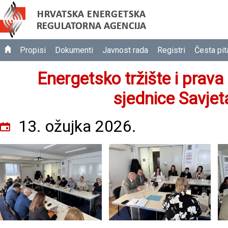
Propisi
Dokumenti
Javnost rada
Registri
Česta pit
Energetsko tržište i prav
sjednice Savje
13. ožujka 2026.