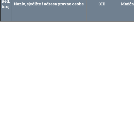
Red.
Naziv, sjedište i adresa pravne osobe
OIB
Matični
broj