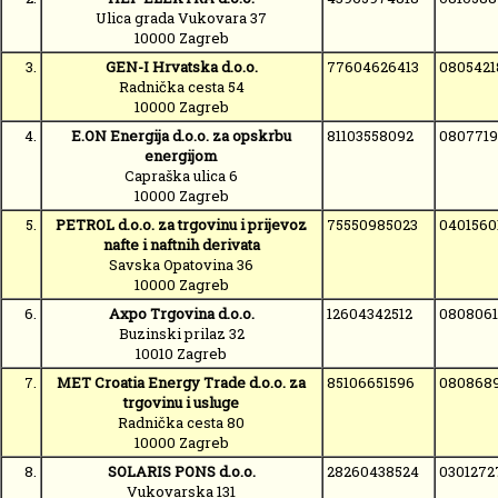
Ulica grada Vukovara 37
10000 Zagreb
3.
GEN-I Hrvatska d.o.o.
77604626413
0805421
Radnička cesta 54
10000 Zagreb
4.
E.ON Energija d.o.o. za opskrbu
81103558092
0807719
energijom
Capraška ulica 6
10000 Zagreb
5.
PETROL d.o.o. za trgovinu i prijevoz
75550985023
0401560
nafte i naftnih derivata
Savska Opatovina 36
10000 Zagreb
6.
Axpo Trgovina d.o.o.
12604342512
0808061
Buzinski prilaz 32
10010 Zagreb
7.
MET Croatia Energy Trade d.o.o. za
85106651596
080868
trgovinu i usluge
Radnička cesta 80
10000 Zagreb
8.
SOLARIS PONS d.o.o.
28260438524
0301272
Vukovarska 131