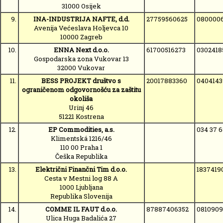
31000 Osijek
9.
INA-INDUSTRIJA NAFTE, d.d.
27759560625
080000
Avenija Većeslava Holjevca 10
10000 Zagreb
10.
ENNA Next d.o.o.
61700516273
0302418
Gospodarska zona Vukovar 13
32000 Vukovar
11.
BESS PROJEKT društvo s
20017883360
0404143
ograničenom odgovornošću za zaštitu
okoliša
Urinj 46
51221 Kostrena
12.
EP Commodities, a.s.
034 37 
Klimentská 1216/46
110 00 Praha 1
Češka Republika
13.
Električni Finančni Tim d.o.o.
1837419
Cesta v Mestni log 88 A
1000 Ljubljana
Republika Slovenija
14.
COMME IL FAUT d.o.o.
87887406352
0810909
Ulica Huga Badalića 27