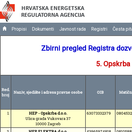
Propisi
Dokumenti
Javnost rada
Registri
Česta pit
Zbirni pregled Registra dozv
5. Opskrba
Red.
Naziv, sjedište i adresa pravne osobe
OIB
Matični
broj
1.
HEP - Opskrba d.o.o.
63073332379
080453
Ulica grada Vukovara 37
10000 Zagreb
2.
HEP ELEKTRA d.o.o.
43965974818
0810588