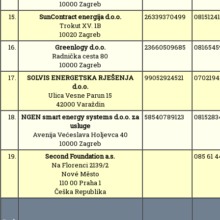
10000 Zagreb
15.
SunContract energija d.o.o.
26339370499
0815124
Trokut XV. 1B
10020 Zagreb
16.
Greenlogy d.o.o.
23660509685
0816545
Radnička cesta 80
10000 Zagreb
17.
SOLVIS ENERGETSKA RJEŠENJA
99052924521
0702194
d.o.o.
Ulica Vesne Parun 15
42000 Varaždin
18.
NGEN smart energy systems d.o.o. za
58540789123
0815283
usluge
Avenija Većeslava Holjevca 40
10000 Zagreb
19.
Second Foundation a.s.
085 61 4
Na Florenci 2139/2
Nové Město
110 00 Praha 1
Češka Republika