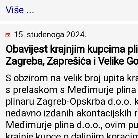
Više ...
15. studenoga 2024.
Obavijest krajnjim kupcima pl
Zagreba, Zaprešića i Velike Go
S obzirom na velik broj upita kr
s prelaskom s Međimurje plina
plinaru Zagreb-Opskrba d.o.o. 
nedavno izdanih akontacijskih r
Međimurje plina d.o.o., ovim 
krajnje kupce o daljnjim koraci