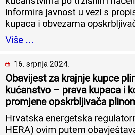
kućanstvima po tržišnim nače
informira javnost u vezi s prop
kupaca i obvezama opskrbljiva
Više ...
16. srpnja 2024.
Obavijest za krajnje kupce plin
kućanstvo – prava kupaca i ko
promjene opskrbljivača plino
Hrvatska energetska regulatorn
HERA) ovim putem obavještava k