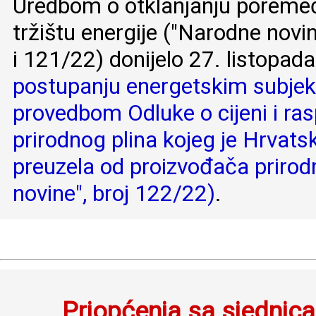
Uredbom o otklanjanju porem
tržištu energije ("Narodne novi
i 121/22) donijelo 27. listopad
postupanju energetskim subjek
provedbom Odluke o cijeni i ras
prirodnog plina kojeg je Hrvatsk
preuzela od proizvođača prirod
novine", broj 122/22)
.
Priopćenja sa sjednica