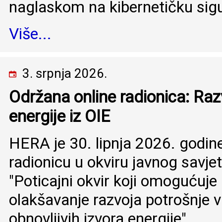
naglaskom na kibernetičku sig
Više...
3. srpnja 2026.
Održana online radionica: Razv
energije iz OIE
HERA je 30. lipnja 2026. godine
radionicu u okviru javnog savj
"Poticajni okvir koji omogućuje
olakšavanje razvoja potrošnje vl
obnovljivih izvora energije".